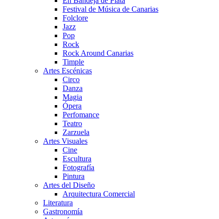
En Bandeja de Plata
Festival de Música de Canarias
Folclore
Jazz
Pop
Rock
Rock Around Canarias
Timple
Artes Escénicas
Circo
Danza
Magia
Ópera
Perfomance
Teatro
Zarzuela
Artes Visuales
Cine
Escultura
Fotografía
Pintura
Artes del Diseño
Arquitectura Comercial
Literatura
Gastronomía