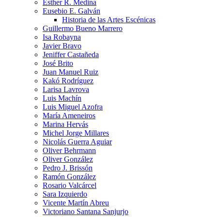
Esther R. Medina
Eusebio E. Galván
Historia de las Artes Escénicas
Guillermo Bueno Marrero
Isa Robayna
Javier Bravo
Jeniffer Castañeda
José Brito
Juan Manuel Ruiz
Kakó Rodríguez
Larisa Lavrova
Luis Machín
Luis Miguel Azofra
María Ameneiros
Marina Hervás
Michel Jorge Millares
Nicolás Guerra Aguiar
Oliver Behrmann
Oliver González
Pedro J. Brissón
Ramón González
Rosario Valcárcel
Sara Izquierdo
Vicente Martín Abreu
Victoriano Santana Sanjurjo