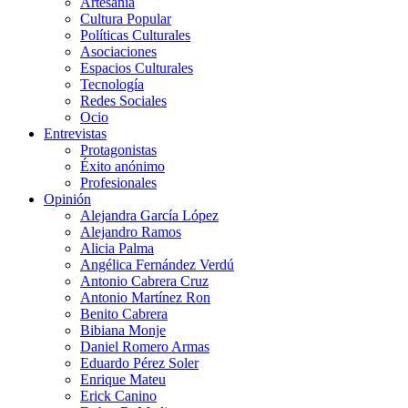
Artesanía
Cultura Popular
Políticas Culturales
Asociaciones
Espacios Culturales
Tecnología
Redes Sociales
Ocio
Entrevistas
Protagonistas
Éxito anónimo
Profesionales
Opinión
Alejandra García López
Alejandro Ramos
Alicia Palma
Angélica Fernández Verdú
Antonio Cabrera Cruz
Antonio Martínez Ron
Benito Cabrera
Bibiana Monje
Daniel Romero Armas
Eduardo Pérez Soler
Enrique Mateu
Erick Canino