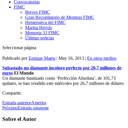
Convocatorias
FIMC
Breves FIMC
Gran Recopilatorio de Mentiras FIMC
Hemeroteca del FIMC
Marina Hervás
Memoria 33 FIMC
Últimas noticias
Seleccionar página
Publicado por
Enrique Mateu
|
May 16, 2013
|
En otros medios
Subastado un diamante incoloro perfecto por 20,7 millones de
euros
El Mundo
Un diamante bautizado como ‘Perfección Absoluta’, de 101,73
quilates, se han vendido este miércoles por 26,7 millones de dólares
Compartir:
Entrada anterior
Anterior
Próximo
Entrada siguiente
Sobre el Autor