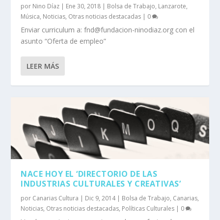
por
Nino Díaz
|
Ene 30, 2018
|
Bolsa de Trabajo
,
Lanzarote
,
Música
,
Noticias
,
Otras noticias destacadas
|
0
Enviar curriculum a: fnd@fundacion-ninodiaz.org con el
asunto “Oferta de empleo”
LEER MÁS
NACE HOY EL ‘DIRECTORIO DE LAS
INDUSTRIAS CULTURALES Y CREATIVAS’
por
Canarias Cultura
|
Dic 9, 2014
|
Bolsa de Trabajo
,
Canarias
,
Noticias
,
Otras noticias destacadas
,
Políticas Culturales
|
0