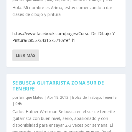
Hola. Mi nombre es Arima, estoy comenzando a dar
clases de dibujo y pintura.
https://www.facebook.com/pages/Curso-De-Dibujo-Y-
Pintura/285572431575710?ref=hl
LEER MÁS
SE BUSCA GUITARRISTA ZONA SUR DE
TENERIFE
por
Enrique Mateu
|
Abr 18, 2013
|
Bolsa de Trabajo
,
Tenerife
|
0
Carlos Hafner Wretman Se busca en el sur de tenerife
guitarrista con buen nivel, serio, apasionado y con
disponibilidad para ensayar 2-3 veces por semana. El
repertorio y estilo sera en un principio grunge, Pearl