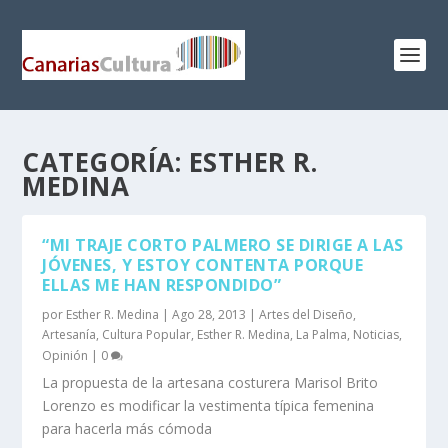
CATEGORÍA:
ESTHER R.
MEDINA
“MI TRAJE CORTO PALMERO SE DIRIGE A LAS
JÓVENES, Y ESTOY CONTENTA PORQUE
ELLAS ME HAN RESPONDIDO”
por
Esther R. Medina
|
Ago 28, 2013
|
Artes del Diseño
,
Artesanía
,
Cultura Popular
,
Esther R. Medina
,
La Palma
,
Noticias
,
Opinión
|
0
La propuesta de la artesana costurera Marisol Brito
Lorenzo es modificar la vestimenta típica femenina
para hacerla más cómoda