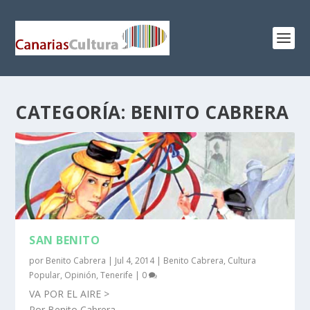
CATEGORÍA:
BENITO CABRERA
SAN BENITO
por
Benito Cabrera
|
Jul 4, 2014
|
Benito Cabrera
,
Cultura
Popular
,
Opinión
,
Tenerife
|
0
VA POR EL AIRE >
Por Benito Cabrera