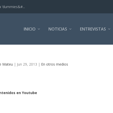
ra ‘dummies&#...
INICIO
NOTICIAS
ENTREVISTAS
ue Mateu
|
Jun 29, 2013
|
En otros medios
ontenidos en Youtube