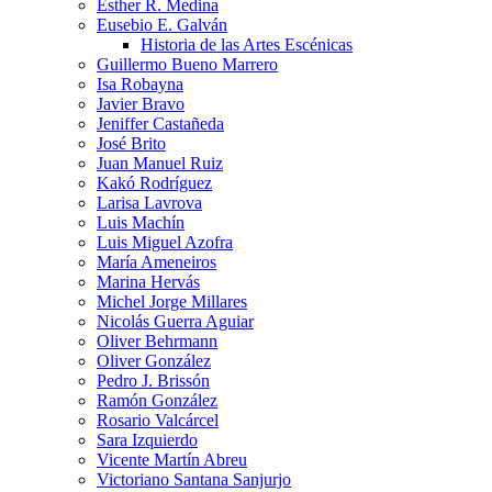
Esther R. Medina
Eusebio E. Galván
Historia de las Artes Escénicas
Guillermo Bueno Marrero
Isa Robayna
Javier Bravo
Jeniffer Castañeda
José Brito
Juan Manuel Ruiz
Kakó Rodríguez
Larisa Lavrova
Luis Machín
Luis Miguel Azofra
María Ameneiros
Marina Hervás
Michel Jorge Millares
Nicolás Guerra Aguiar
Oliver Behrmann
Oliver González
Pedro J. Brissón
Ramón González
Rosario Valcárcel
Sara Izquierdo
Vicente Martín Abreu
Victoriano Santana Sanjurjo