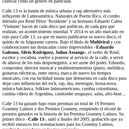
calificar como un género en particular.
Calle 13 es la banda de música urbana y rap alternativo más
influyente de Latinoamérica. Naturales de Puerto Rico, el combo
liderado por René Pérez ‘Residente’ y su hermano Eduardo Cabra
‘Visitante’ hacen de cada disco que publican, de cada gira que
realizan, un acontecimiento mundial. Y 2014 es un año marcado en
rojo para Calle 13, ya que en marzo publicaron su nuevo disco, el
quinto de su fulgurante carrera. Bajo el título de
Multiviral
y con
colaboraciones tan destacadas como imprevisibles –
Eduardo
Galeano, Silvio Rodríguez, Julian Assange
-, el verbo de René,
escritor y vocalista, vuelve a ponerse al servicio de la calle, a servir
de altavoz de los más desprotegidos, a ser azote del poder. Eduardo,
compositor, director musical y multiinstrumentista (piano, melódica,
guitarras eléctricas, entre otros), marca de nuevo los tiempos
musicales, con esa facilidad innata que demuestra en cada disco para
dejar caer influencias del rock, rap, ska, merengue, bossa-nova,
música balcánica, folklore latinoamericano, cumbia colombiana,
cumbia villera de Argentina, candombe uruguayo, salsa, afro-beat…
Calle 13 ha ganado bajo estas premisas un total de 19 Premios
Grammy Latinos y dos Premios Grammy, rompiendo el récord de
premios ganados en la historia de los Premios Grammy Latinos. Su
primer disco –
Calle 13
-, salió a finales del 2005; grabación que ya
recibió entonces tres nominaciones para los Grammy Latinos,