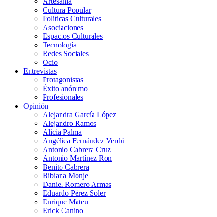
Artesanía
Cultura Popular
Políticas Culturales
Asociaciones
Espacios Culturales
Tecnología
Redes Sociales
Ocio
Entrevistas
Protagonistas
Éxito anónimo
Profesionales
Opinión
Alejandra García López
Alejandro Ramos
Alicia Palma
Angélica Fernández Verdú
Antonio Cabrera Cruz
Antonio Martínez Ron
Benito Cabrera
Bibiana Monje
Daniel Romero Armas
Eduardo Pérez Soler
Enrique Mateu
Erick Canino