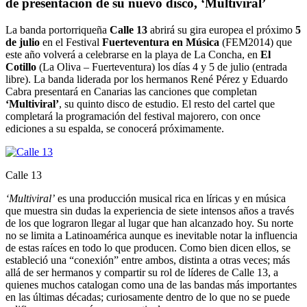
de presentación de su nuevo disco, ‘Multiviral’
La banda portorriqueña
Calle 13
abrirá su gira europea el próximo
5
de julio
en el Festival
Fuerteventura en Música
(FEM2014) que
este año volverá a celebrarse en la playa de La Concha, en
El
Cotillo
(La Oliva – Fuerteventura) los días 4 y 5 de julio (entrada
libre). La banda liderada por los hermanos René Pérez y Eduardo
Cabra presentará en Canarias las canciones que completan
‘Multiviral’
, su quinto disco de estudio. El resto del cartel que
completará la programación del festival majorero, con once
ediciones a su espalda, se conocerá próximamente.
Calle 13
‘Multiviral’
es una producción musical rica en líricas y en música
que muestra sin dudas la experiencia de siete intensos años a través
de los que lograron llegar al lugar que han alcanzado hoy. Su norte
no se limita a Latinoamérica aunque es inevitable notar la influencia
de estas raíces en todo lo que producen. Como bien dicen ellos, se
estableció una “conexión” entre ambos, distinta a otras veces; más
allá de ser hermanos y compartir su rol de líderes de Calle 13, a
quienes muchos catalogan como una de las bandas más importantes
en las últimas décadas; curiosamente dentro de lo que no se puede