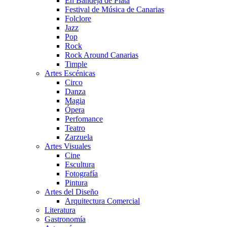
En Bandeja de Plata
Festival de Música de Canarias
Folclore
Jazz
Pop
Rock
Rock Around Canarias
Timple
Artes Escénicas
Circo
Danza
Magia
Ópera
Perfomance
Teatro
Zarzuela
Artes Visuales
Cine
Escultura
Fotografía
Pintura
Artes del Diseño
Arquitectura Comercial
Literatura
Gastronomía