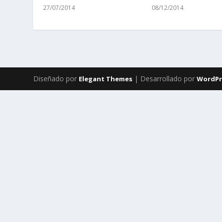
27/07/2014
08/12/2014
Diseñado por
| Desarrollado por
Elegant Themes
WordPr