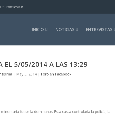
ra ‘dummies&#...
INICIO
NOTICIAS
ENTREVISTAS
 EL 5/05/2014 A LAS 13:29
risisima
|
May 5, 2014
|
Foro en Facebook
inoritaria fuese la dominante. Esta casta controlaría la policía, la