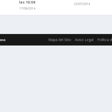
las 10:06
22/07/2014
17/06/2014
Mapa del Sitio
Aviso Legal
Política 
ess