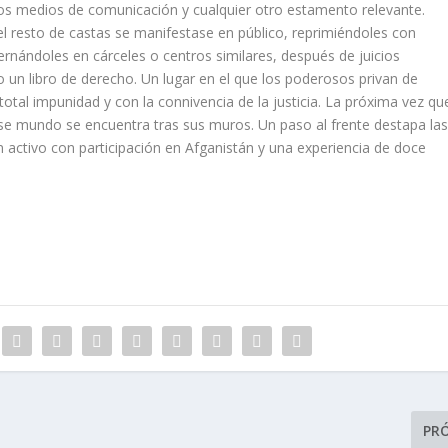
es, los medios de comunicación y cualquier otro estamento relevante.
el resto de castas se manifestase en público, reprimiéndoles con
nternándoles en cárceles o centros similares, después de juicios
 un libro de derecho. Un lugar en el que los poderosos privan de
total impunidad y con la connivencia de la justicia. La próxima vez qu
ese mundo se encuentra tras sus muros. Un paso al frente destapa la
 en activo con participación en Afganistán y una experiencia de doce
PR