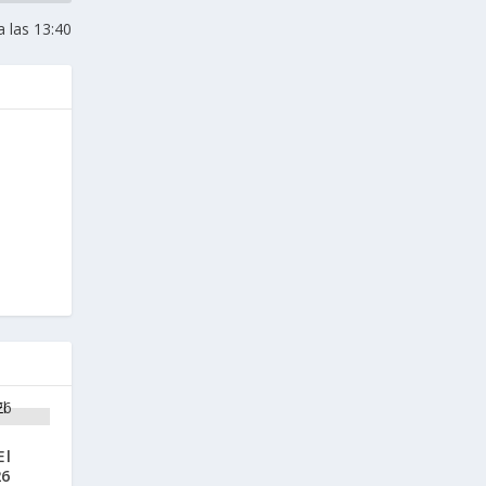
a las 13:40
El
26