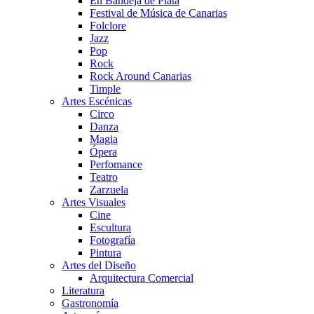
En Bandeja de Plata
Festival de Música de Canarias
Folclore
Jazz
Pop
Rock
Rock Around Canarias
Timple
Artes Escénicas
Circo
Danza
Magia
Ópera
Perfomance
Teatro
Zarzuela
Artes Visuales
Cine
Escultura
Fotografía
Pintura
Artes del Diseño
Arquitectura Comercial
Literatura
Gastronomía