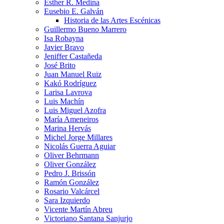
Esther R. Medina
Eusebio E. Galván
Historia de las Artes Escénicas
Guillermo Bueno Marrero
Isa Robayna
Javier Bravo
Jeniffer Castañeda
José Brito
Juan Manuel Ruiz
Kakó Rodríguez
Larisa Lavrova
Luis Machín
Luis Miguel Azofra
María Ameneiros
Marina Hervás
Michel Jorge Millares
Nicolás Guerra Aguiar
Oliver Behrmann
Oliver González
Pedro J. Brissón
Ramón González
Rosario Valcárcel
Sara Izquierdo
Vicente Martín Abreu
Victoriano Santana Sanjurjo