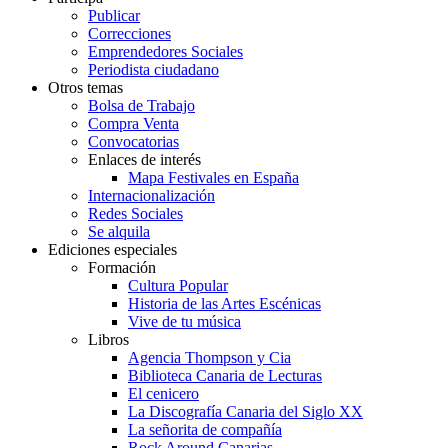
Publicar
Correcciones
Emprendedores Sociales
Periodista ciudadano
Otros temas
Bolsa de Trabajo
Compra Venta
Convocatorias
Enlaces de interés
Mapa Festivales en España
Internacionalización
Redes Sociales
Se alquila
Ediciones especiales
Formación
Cultura Popular
Historia de las Artes Escénicas
Vive de tu música
Libros
Agencia Thompson y Cia
Biblioteca Canaria de Lecturas
El cenicero
La Discografía Canaria del Siglo XX
La señorita de compañía
Rock Around Canarias