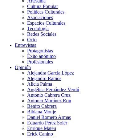
Artesanía
Cultura Popular
Políticas Culturales
Asociaciones
Espacios Culturales
Tecnología
Redes Sociales
Ocio
Entrevistas
Protagonistas
Éxito anónimo
Profesionales
Opinión
Alejandra García López
Alejandro Ramos
Alicia Palma
Angélica Fernández Verdú
Antonio Cabrera Cruz
Antonio Martínez Ron
Benito Cabrera
Bibiana Monje
Daniel Romero Armas
Eduardo Pérez Soler
Enrique Mateu
Erick Canino