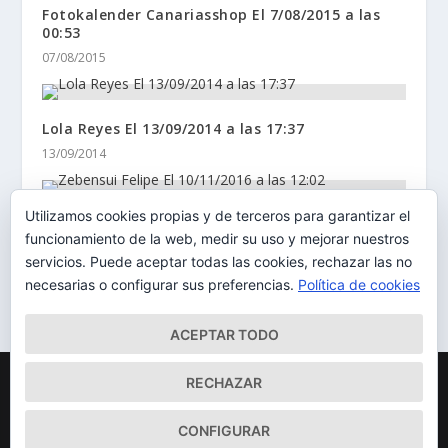
Fotokalender Canariasshop El 7/08/2015 a las
00:53
07/08/2015
Lola Reyes El 13/09/2014 a las 17:37
13/09/2014
Utilizamos cookies propias y de terceros para garantizar el
Zebensui Felipe El 10/11/2016 a las 12:02
funcionamiento de la web, medir su uso y mejorar nuestros
10/11/2016
servicios. Puede aceptar todas las cookies, rechazar las no
necesarias o configurar sus preferencias.
Política de cookies
ACEPTAR TODO
Diseñado por
| Desarrollado por
Elegant Themes
WordPress
RECHAZAR
Mapa del Sitio
Aviso Legal
Política de cookies
CONFIGURAR
Qué somos
Quiénes somos
Contacto