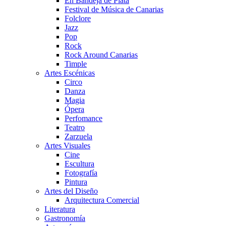
En Bandeja de Plata
Festival de Música de Canarias
Folclore
Jazz
Pop
Rock
Rock Around Canarias
Timple
Artes Escénicas
Circo
Danza
Magia
Ópera
Perfomance
Teatro
Zarzuela
Artes Visuales
Cine
Escultura
Fotografía
Pintura
Artes del Diseño
Arquitectura Comercial
Literatura
Gastronomía