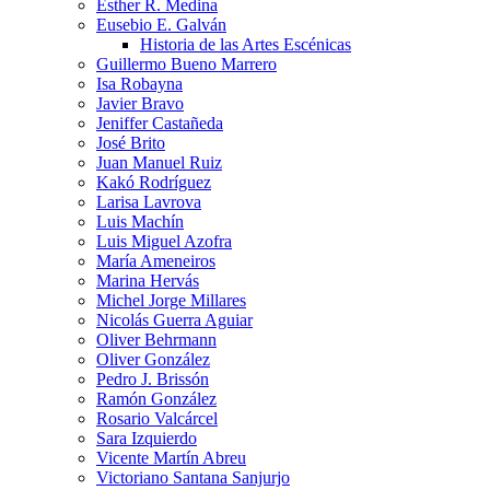
Esther R. Medina
Eusebio E. Galván
Historia de las Artes Escénicas
Guillermo Bueno Marrero
Isa Robayna
Javier Bravo
Jeniffer Castañeda
José Brito
Juan Manuel Ruiz
Kakó Rodríguez
Larisa Lavrova
Luis Machín
Luis Miguel Azofra
María Ameneiros
Marina Hervás
Michel Jorge Millares
Nicolás Guerra Aguiar
Oliver Behrmann
Oliver González
Pedro J. Brissón
Ramón González
Rosario Valcárcel
Sara Izquierdo
Vicente Martín Abreu
Victoriano Santana Sanjurjo