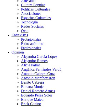
Artesanía
Cultura Popular
Políticas Culturales
Asociaciones
Espacios Culturales
Tecnología
Redes Sociales
Ocio
Entrevistas
Protagonistas
Éxito anónimo
Profesionales
Opinión
Alejandra García López
Alejandro Ramos
Alicia Palma
Angélica Fernández Verdú
Antonio Cabrera Cruz
Antonio Martínez Ron
Benito Cabrera
Bibiana Monje
Daniel Romero Armas
Eduardo Pérez Soler
Enrique Mateu
Erick Canino