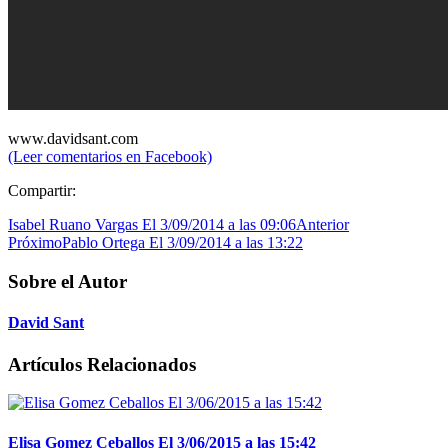
www.davidsant.com
(Leer comentarios en Facebook)
Compartir:
Isabel Ruano Vargas El 3/09/2014 a las 09:06
Anterior
Próximo
Pablo Ortega El 3/09/2014 a las 13:22
Sobre el Autor
David Sant
Artículos Relacionados
Elisa Gomez Ceballos El 3/06/2015 a las 15:42