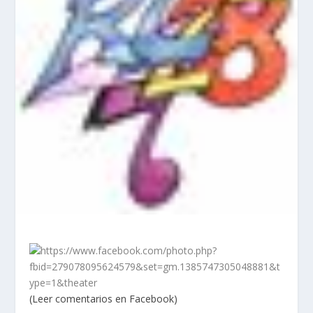
https://www.facebook.com/photo.php?
fbid=279078095624579&set=gm.1385747305048881&t
ype=1&theater
(Leer comentarios en Facebook)