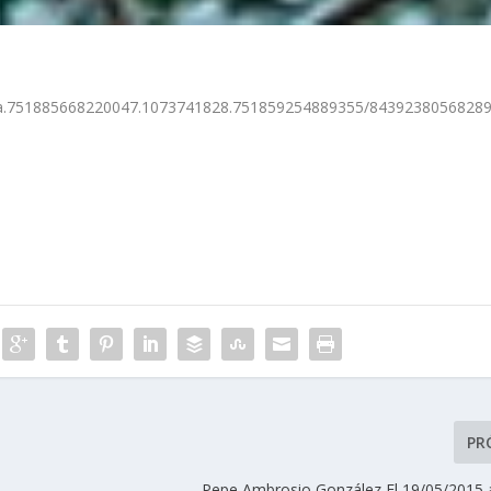
os/a.751885668220047.1073741828.751859254889355/8439238056828
PR
Pepe Ambrosio González El 19/05/2015 a