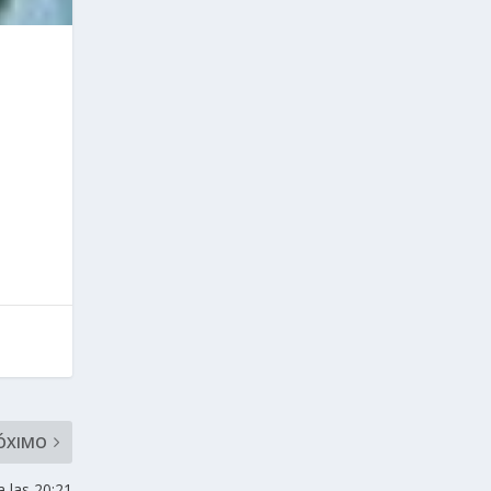
9
ÓXIMO
 las 20:21