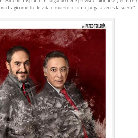
ecesita un trasplante, el segundo tiene previsto suicidarse y el tercer
 “una tragicomedia de vida o muerte o cómo juega a veces la suerte”.