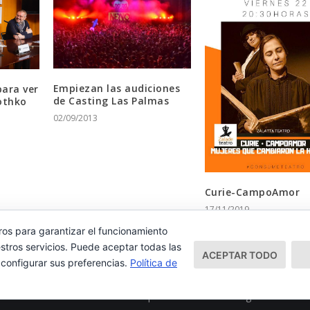
Empiezan las audiciones
para ver
de Casting Las Palmas
othko
02/09/2013
Curie-CampoAmor
17/11/2019
ros para garantizar el funcionamiento
stros servicios. Puede aceptar todas las
ACEPTAR TODO
 configurar sus preferencias.
Política de
Mapa del Sitio
Aviso Legal
Política 
ess