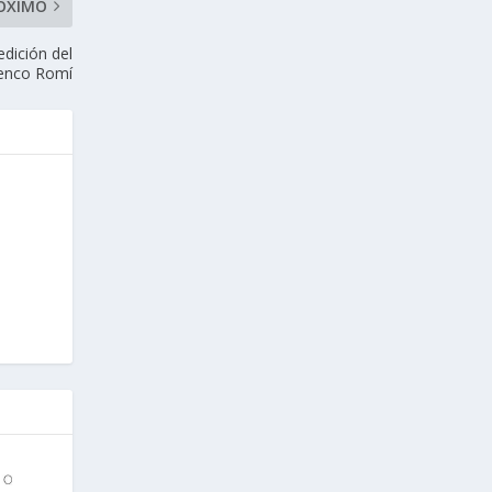
ÓXIMO
edición del
menco Romí