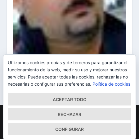
Utilizamos cookies propias y de terceros para garantizar el
Emanuele Turbanti El 8/03/2015 a las 13:26
funcionamiento de la web, medir su uso y mejorar nuestros
08/03/2015
servicios. Puede aceptar todas las cookies, rechazar las no
necesarias o configurar sus preferencias.
Política de cookies
ACEPTAR TODO
Diseñado por
| Desarrollado por
Elegant Themes
WordPress
RECHAZAR
Mapa del Sitio
Aviso Legal
Política de cookies
CONFIGURAR
Qué somos
Quiénes somos
Contacto