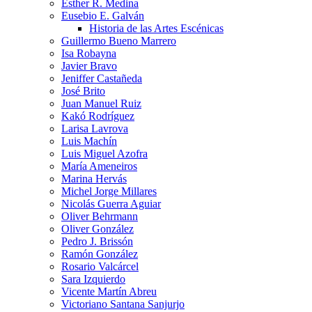
Esther R. Medina
Eusebio E. Galván
Historia de las Artes Escénicas
Guillermo Bueno Marrero
Isa Robayna
Javier Bravo
Jeniffer Castañeda
José Brito
Juan Manuel Ruiz
Kakó Rodríguez
Larisa Lavrova
Luis Machín
Luis Miguel Azofra
María Ameneiros
Marina Hervás
Michel Jorge Millares
Nicolás Guerra Aguiar
Oliver Behrmann
Oliver González
Pedro J. Brissón
Ramón González
Rosario Valcárcel
Sara Izquierdo
Vicente Martín Abreu
Victoriano Santana Sanjurjo