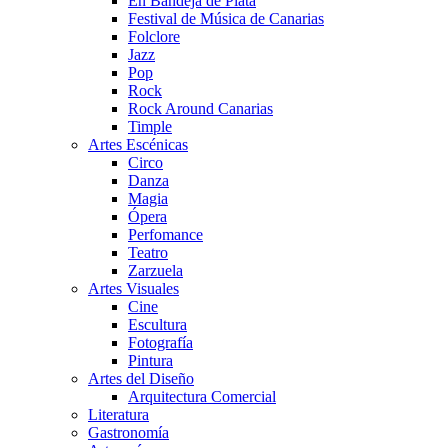
En Bandeja de Plata
Festival de Música de Canarias
Folclore
Jazz
Pop
Rock
Rock Around Canarias
Timple
Artes Escénicas
Circo
Danza
Magia
Ópera
Perfomance
Teatro
Zarzuela
Artes Visuales
Cine
Escultura
Fotografía
Pintura
Artes del Diseño
Arquitectura Comercial
Literatura
Gastronomía