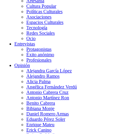
Artesanía
Cultura Popular
Políticas Culturales
Asociaciones
Espacios Culturales
Tecnología
Redes Sociales
Ocio
Entrevistas
Protagonistas
Éxito anónimo
Profesionales
Opinión
Alejandra García López
Alejandro Ramos
Alicia Palma
Angélica Fernández Verdú
Antonio Cabrera Cruz
Antonio Martínez Ron
Benito Cabrera
Bibiana Monje
Daniel Romero Armas
Eduardo Pérez Soler
Enrique Mateu
Erick Canino