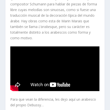
compositor Schumann para hablar de piezas de forma
libre cuyas melodías son sinuosas, como si fuese una
traducción musical de la decoración típica del mundo
árabe. Hay obras como esta de Marin Marais que
también se llama
L’arabesque
, pero su carácter es
totalmente distinto a los arabescos como forma y
como motivo.
Para que vean la diferencia, les dejo aquí un arabesco
del propio Debussy…