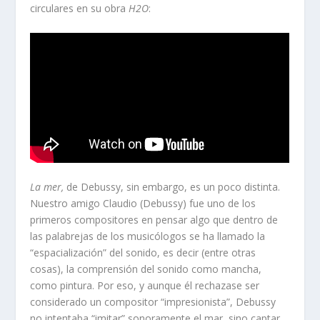
circulares en su obra
H2O
:
La mer,
de Debussy, sin embargo, es un poco distinta.
Nuestro amigo Claudio (Debussy) fue uno de los
primeros compositores en pensar algo que dentro de
las palabrejas de los musicólogos se ha llamado la
“espacialización” del sonido, es decir (entre otras
cosas), la comprensión del sonido como mancha,
como pintura. Por eso, y aunque él rechazase ser
considerado un compositor “impresionista”, Debussy
no intentaba “imitar” sonoramente el mar, sino captar