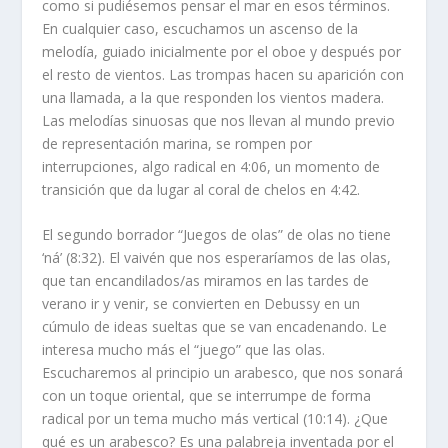
como si pudiésemos pensar el mar en esos términos.
En cualquier caso, escuchamos un ascenso de la
melodía, guiado inicialmente por el oboe y después por
el resto de vientos. Las trompas hacen su aparición con
una llamada, a la que responden los vientos madera.
Las melodías sinuosas que nos llevan al mundo previo
de representación marina, se rompen por
interrupciones, algo radical en 4:06, un momento de
transición que da lugar al coral de chelos en 4:42.
El segundo borrador “Juegos de olas” de olas no tiene
‘ná’ (8:32). El vaivén que nos esperaríamos de las olas,
que tan encandilados/as miramos en las tardes de
verano ir y venir, se convierten en Debussy en un
cúmulo de ideas sueltas que se van encadenando. Le
interesa mucho más el “juego” que las olas.
Escucharemos al principio un arabesco, que nos sonará
con un toque oriental, que se interrumpe de forma
radical por un tema mucho más vertical (10:14). ¿Que
qué es un arabesco? Es una palabreja inventada por el