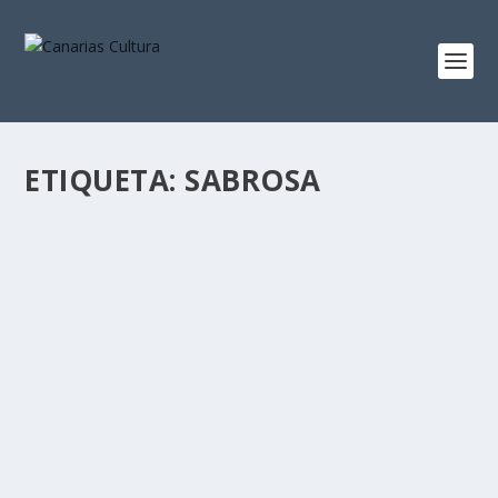
ETIQUETA:
SABROSA
LAS ORQUESTAS CARACAS, MARACAIBO,
SABROSA Y S&C PARTICIPAN EN EL ‘III
FESTIVAL LATINO LA LAGUNA’
por
Canarias Cultura
|
Jun 2, 2015
|
Concierto
,
Noticias
,
Portada Noticias
,
Tenerife
|
0
El concierto, de carácter gratuito, contará también con
la presencia de Virginia Guantanamera, Enrique Barrios,
Ángel Voice, GDM y Vieja Escuela