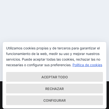
LOS VAN VAN Y HAVANA D’PRIMERA EN EL ‘II
FESTIVAL LATINO LA LAGUNA 2014’
por
Canarias Cultura
|
May 20, 2014
|
Música
,
Noticias
,
Otras
noticias destacadas
,
Tenerife
|
0
La cita tendrá lugar en la Plaza del Cristo el próximo 31
de mayo a las 21:00 horas
Utilizamos cookies propias y de terceros para garantizar el
funcionamiento de la web, medir su uso y mejorar nuestros
LEER MÁS
servicios. Puede aceptar todas las cookies, rechazar las no
necesarias o configurar sus preferencias.
Política de cookies
ACEPTAR TODO
Diseñado por
| Desarrollado por
Elegant Themes
WordPress
RECHAZAR
Mapa del Sitio
Aviso Legal
Política de cookies
CONFIGURAR
Qué somos
Quiénes somos
Contacto