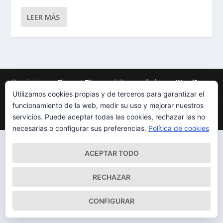
LEER MÁS
Diseñado por
| Desarrollado por
Elegant Themes
WordPress
Utilizamos cookies propias y de terceros para garantizar el
Mapa del Sitio
Aviso Legal
Política de cookies
funcionamiento de la web, medir su uso y mejorar nuestros
Qué somos
Quiénes somos
Contacto
servicios. Puede aceptar todas las cookies, rechazar las no
necesarias o configurar sus preferencias.
Política de cookies
ACEPTAR TODO
RECHAZAR
CONFIGURAR