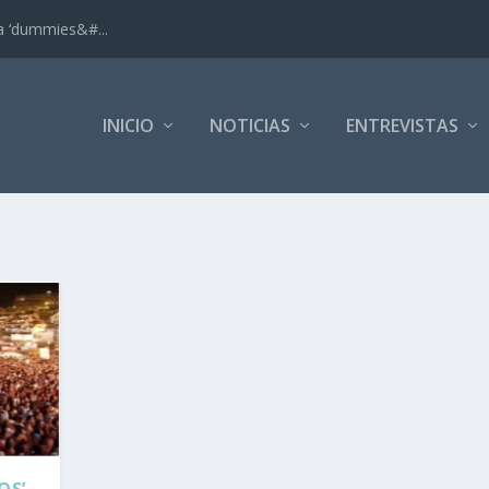
ra ‘dummies&#...
INICIO
NOTICIAS
ENTREVISTAS
OS’