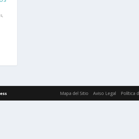
as
,
e
Mapa del Sitio
Aviso Legal
Política 
ess