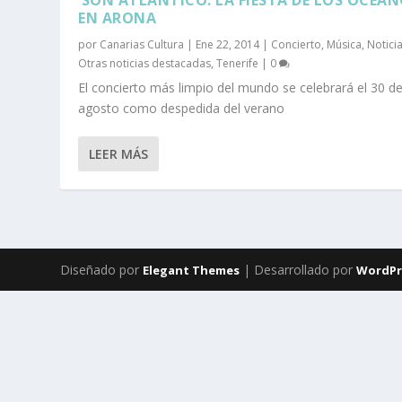
EN ARONA
por
Canarias Cultura
|
Ene 22, 2014
|
Concierto
,
Música
,
Notici
Otras noticias destacadas
,
Tenerife
|
0
El concierto más limpio del mundo se celebrará el 30 d
agosto como despedida del verano
LEER MÁS
Diseñado por
| Desarrollado por
Elegant Themes
WordPr