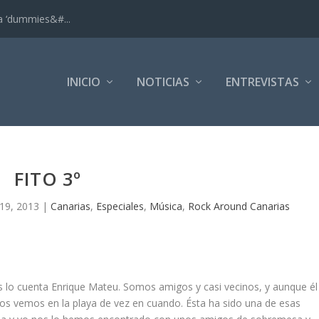
ra ‘dummies&#...
INICIO
NOTICIAS
ENTREVISTAS
FITO 3º
19, 2013
|
Canarias
,
Especiales
,
Música
,
Rock Around Canarias
 lo cuenta Enrique Mateu. Somos amigos y casi vecinos, y aunque él
os vemos en la playa de vez en cuando. Ésta ha sido una de esas