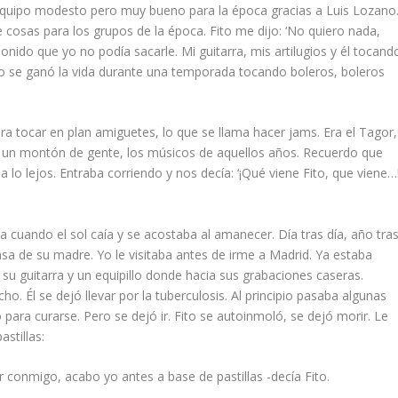
equipo modesto pero muy bueno para la época gracias a Luis Lozano
sas para los grupos de la época. Fito me dijo: ‘No quiero nada,
onido que yo no podía sacarle. Mi guitarra, mis artilugios y él tocand
Fito se ganó la vida durante una temporada tocando boleros, boleros
ra tocar en plan amiguetes, lo que se llama hacer
jams
. Era el Tagor,
…, un montón de gente, los músicos de aquellos años. Recuerdo que
a lo lejos. Entraba corriendo y nos decía: ‘¡Qué viene Fito, que viene…!
a cuando el sol caía y se acostaba al amanecer. Día tras día, año tra
a de su madre. Yo le visitaba antes de irme a Madrid. Ya estaba
 su guitarra y un equipillo donde hacia sus grabaciones caseras.
o. Él se dejó llevar por la tuberculosis. Al principio pasaba algunas
ara curarse. Pero se dejó ir. Fito se autoinmoló, se dejó morir. Le
stillas:
conmigo, acabo yo antes a base de pastillas -decía Fito.