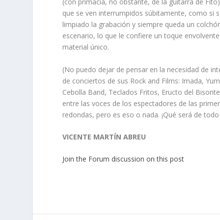
(con primacía, no obstante, de la guitarra de Fito
que se ven interrumpidos súbitamente, como si se
limpiado la grabación y siempre queda un colchón
escenario, lo que le confiere un toque envolven
material único.
(No puedo dejar de pensar en la necesidad de int
de conciertos de sus Rock and Films: Imada, Yumb
Cebolla Band, Teclados Fritos, Eructo del Bisont
entre las voces de los espectadores de las prim
redondas, pero es eso o nada. ¡Qué será de todo e
VICENTE MARTÍN ABREU
Join the Forum discussion on this post