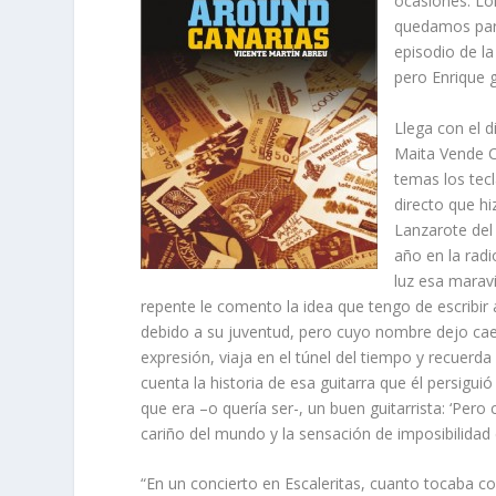
ocasiones. Lo
quedamos para
episodio de la
pero Enrique 
Llega con el 
Maita Vende 
temas los tec
directo que hi
Lanzarote del
año en la radi
luz esa marav
repente le comento la idea que tengo de escribi
debido a su juventud, pero cuyo nombre dejo caer
expresión, viaja en el túnel del tiempo y recuer
cuenta la historia de esa guitarra que él persig
que era –o quería ser-, un buen guitarrista: ‘Per
cariño del mundo y la sensación de imposibilidad 
“En un concierto en Escaleritas, cuanto tocaba co