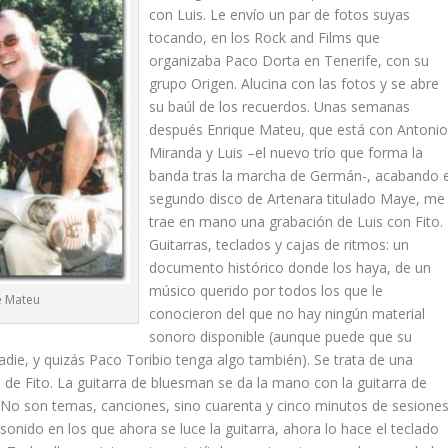
con Luis. Le envío un par de fotos suyas
tocando, en los Rock and Films que
organizaba Paco Dorta en Tenerife, con su
grupo Origen. Alucina con las fotos y se abre
su baúl de los recuerdos. Unas semanas
después Enrique Mateu, que está con Antoni
Miranda y Luis –el nuevo trío que forma la
banda tras la marcha de Germán-, acabando e
segundo disco de Artenara titulado
Maye
, me
trae en mano una grabación de Luis con Fito.
Guitarras, teclados y cajas de ritmos: un
documento histórico donde los haya, de un
músico querido por todos los que le
e Mateu
conocieron del que no hay ningún material
sonoro disponible (aunque puede que su
nadie, y quizás Paco Toribio tenga algo también). Se trata de una
 de Fito. La guitarra de
bluesman
se da la mano con la guitarra de
 No son temas, canciones, sino cuarenta y cinco minutos de sesione
onido en los que ahora se luce la guitarra, ahora lo hace el teclado