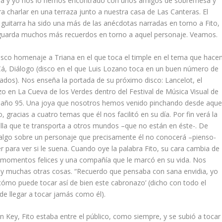
la y yo nos lo hemos encontrado con unos amigos de sobremesa y
 charlar en una terraza junto a nuestra casa de Las Canteras. El
 guitarra ha sido una más de las anécdotas narradas en torno a Fito,
guarda muchos más recuerdos en torno a aquel personaje. Veamos.
disco homenaje a Triana en el que toca el timple en el tema que hace
Cá,
Diálogo
(disco en el que Luis Lozano toca en un buen número de
lados). Nos enseña la portada de su próximo disco:
Lancelot
, el
zo en La Cueva de los Verdes dentro del Festival de Música Visual de
 año 95. Una joya que nosotros hemos venido pinchando desde aque
o, gracias a cuatro temas que él nos facilitó en su día. Por fin verá la
illa que te transporta a otros mundos –que no están en éste-. De
r algo sobre un personaje que precisamente él no conocerá –pienso-
 para ver si le suena. Cuando oye la palabra Fito, su cara cambia de
da momentos felices y una compañía que le marcó en su vida. Nos
uió y muchas otras cosas. “Recuerdo que pensaba con sana envidia, yo
o cómo puede tocar así de bien este cabronazo’ (dicho con todo el
de llegar a tocar jamás como él).
n Key, Fito estaba entre el público, como siempre, y se subió a tocar