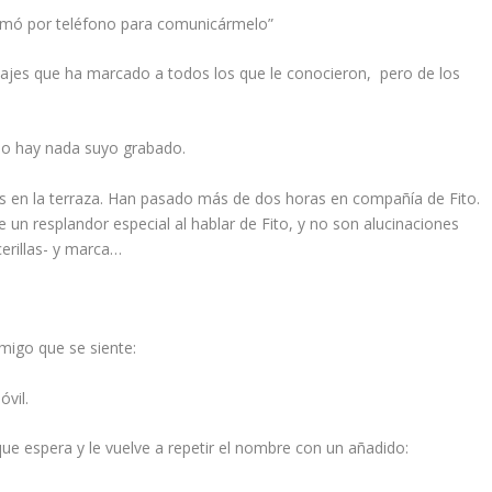
amó por teléfono para comunicármelo”
najes que ha marcado a todos los que le conocieron, pero de los
No hay nada suyo grabado.
s en la terraza. Han pasado más de dos horas en compañía de Fito.
e un resplandor especial al hablar de Fito, y no son alucinaciones
erillas- y marca…
amigo que se siente:
óvil.
ique espera y le vuelve a repetir el nombre con un añadido: