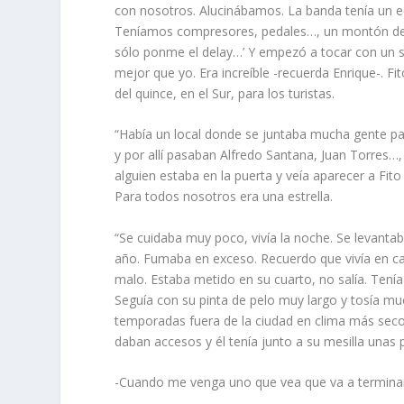
con nosotros. Alucinábamos. La banda tenía un 
Teníamos compresores, pedales…, un montón de co
sólo ponme el
delay…
’ Y empezó a tocar con un s
mejor que yo. Era increíble -recuerda Enrique-. 
del quince, en el Sur, para los turistas.
“Había un local donde se juntaba mucha gente pa
y por allí pasaban Alfredo Santana, Juan Torres
alguien estaba en la puerta y veía aparecer a Fito 
Para todos nosotros era una estrella.
“Se cuidaba muy poco, vivía la noche. Se levantab
año. Fumaba en exceso. Recuerdo que vivía en cas
malo. Estaba metido en su cuarto, no salía. Tenía
Seguía con su pinta de pelo muy largo y tosía much
temporadas fuera de la ciudad en clima más seco p
daban accesos y él tenía junto a su mesilla unas pa
-Cuando me venga uno que vea que va a terminar 