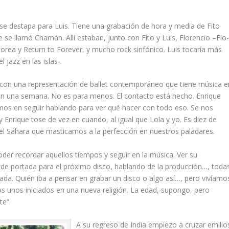
se destapa para Luis. Tiene una grabación de hora y media de Fito
se llamó Chamán. Allí estaban, junto con Fito y Luis, Florencio –Flo
 Corea y
Return to Forever
, y mucho rock sinfónico. Luis tocaría más
jazz en las islas-.
ia con una representación de ballet contemporáneo que tiene música e
rán una semana. No es para menos. El contacto está hecho. Enrique
os en seguir hablando para ver qué hacer con todo eso. Se nos
y Enrique tose de vez en cuando, al igual que Lola y yo. Es diez de
el Sáhara que masticamos a la perfección en nuestros paladares.
der recordar aquellos tiempos y seguir en la música. Ver su
 de portada para el próximo disco, hablando de la producción…, toda
da. Quién iba a pensar en grabar un disco o algo así…, pero vivíamo
os unos iniciados en una nueva religión. La edad, supongo, pero
te”.
A su regreso de India empiezo a cruzar
emilio