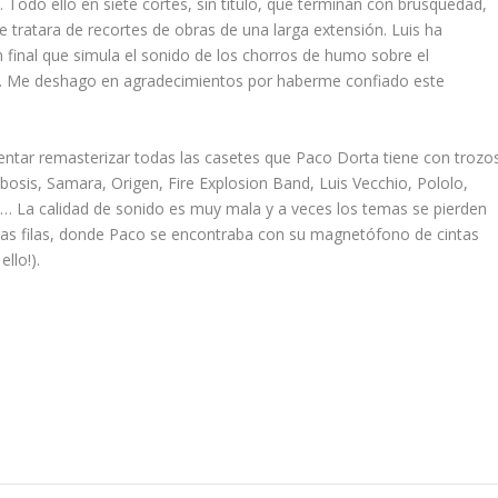
). Todo ello en siete cortes, sin título, que terminan con brusquedad,
 tratara de recortes de obras de una larga extensión. Luis ha
 final que simula el sonido de los chorros de humo sobre el
te. Me deshago en agradecimientos por haberme confiado este
entar remasterizar todas las casetes que Paco Dorta tiene con trozo
osis, Samara, Origen, Fire Explosion Band, Luis Vecchio, Pololo,
e… La calidad de sonido es muy mala y a veces los temas se pierden
eras filas, donde Paco se encontraba con su magnetófono de cintas
llo!).