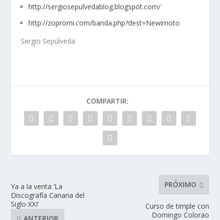
http://
sergiosepulvedablog.b
logspot.com/
http://zopromi.com/
banda.php?dest=Newimo
to
Sergio Sepúlveda
COMPARTIR:
PRÓXIMO
Ya a la venta ‘La
Discografía Canaria del
Siglo XXI’
Curso de timple con
Domingo Colorao
ANTERIOR