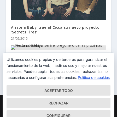
Arizona Baby trae al Cicca su nuevo proyecto,
‘Secrets Fires’
21/05/2015
Mariano Gambín será el pregonero de las
Utilizamos cookies propias y de terceros para garantizar el
próximas Fiestas de Mayo
funcionamiento de la web, medir su uso y mejorar nuestros
24/02/2016
servicios. Puede aceptar todas las cookies, rechazar las no
necesarias o configurar sus preferencias.
Política de cookies
ACEPTAR TODO
Diseñado por
| Desarrollado por
Elegant Themes
WordPress
RECHAZAR
Mapa del Sitio
Aviso Legal
Política de cookies
CONFIGURAR
Qué somos
Quiénes somos
Contacto