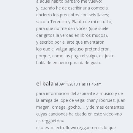
a aquel hábito bárbaro me vuelvo;
y, cuando he de escribir una comedia,
encierro los preceptos con seis llaves;
saco a Terencio y Plauto de mi estudio,
para que no me den voces (que suele
dar gritos la verdad en libros mudos),
y escribo por el arte que inventaron
los que el vulgar aplauso pretendieron,
porque, como las paga el vulgo, es justo
hablarle en necio para darle gusto.
el bala
el 09/11/2013 a las 11:46 am
para informacion del aspirante a musico y de
la amiga de lope de vega: charly rodriuez, juan
magan, omega, gocho….. y de mas cantantes
cuyas canciones ha citado en este video «no
es reggaeton»
eso es «electroflow» reggaeton es lo que