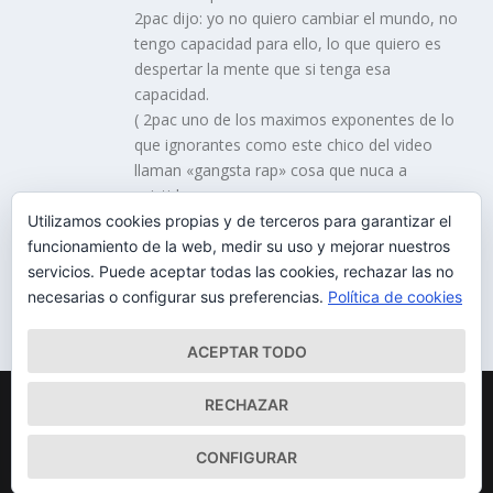
2pac dijo: yo no quiero cambiar el mundo, no
tengo capacidad para ello, lo que quiero es
despertar la mente que si tenga esa
capacidad.
( 2pac uno de los maximos exponentes de lo
que ignorantes como este chico del video
llaman «gangsta rap» cosa que nuca a
existido»
Utilizamos cookies propias y de terceros para garantizar el
funcionamiento de la web, medir su uso y mejorar nuestros
servicios. Puede aceptar todas las cookies, rechazar las no
necesarias o configurar sus preferencias.
Política de cookies
ACEPTAR TODO
Diseñado por
| Desarrollado por
Elegant Themes
WordPress
RECHAZAR
Mapa del Sitio
Aviso Legal
Política de cookies
CONFIGURAR
Qué somos
Quiénes somos
Contacto