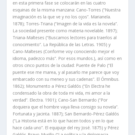
en esta primera fase se colocarán en las cuatro
esquinas de la misma manzana: Cano-Torres (“Nuestra
imaginación es la que ve y no los ojos”. Marianela.
1878); Torres-Triana (“Imagen de la vida es la novela”.
La sociedad presente como materia novelable. 1897);
Triana-Malteses (“Buscamos lectores para traerlos al
conocimiento”. La República de las Letras. 1905) y
Cano-Malteses (Conforme voy conociendo mejor el
idioma, padezco más”. Por esos mundos.), así como en
otros cinco puntos de la ciudad: Puente de Palo (“El
puente ese me marea, y al pasarlo me parece que voy
embarcado con su meneo y sus cadenas”. El Ómnibus.
1862); Monumento a Pérez Galdós (“En Electra he
condensado la obra de toda mi vida, mi amor a la
verdad”. Electra. 1901); Cano-San Bernardo (“Por
doquiera que el hombre vaya lleva consigo su novela”.
Fortunata y Jacinta. 1887); San Bernardo-Pérez Galdós
(“La Historia está en lo que hacen todos y en lo que
hace cada uno”. El equipaje del rey José. 1875) y Pérez
Galdós-Bravo-Murillo (“La política y la diplomacia