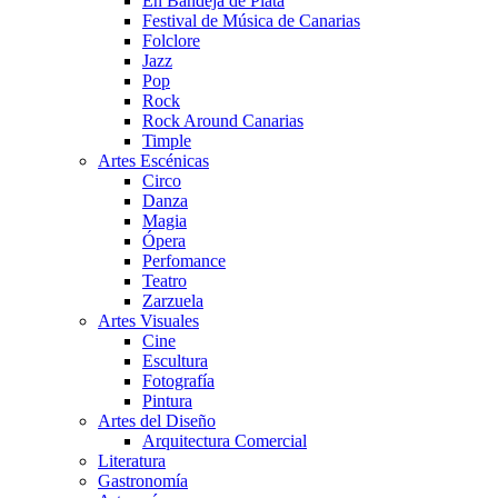
En Bandeja de Plata
Festival de Música de Canarias
Folclore
Jazz
Pop
Rock
Rock Around Canarias
Timple
Artes Escénicas
Circo
Danza
Magia
Ópera
Perfomance
Teatro
Zarzuela
Artes Visuales
Cine
Escultura
Fotografía
Pintura
Artes del Diseño
Arquitectura Comercial
Literatura
Gastronomía