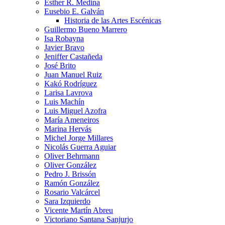
Esther R. Medina
Eusebio E. Galván
Historia de las Artes Escénicas
Guillermo Bueno Marrero
Isa Robayna
Javier Bravo
Jeniffer Castañeda
José Brito
Juan Manuel Ruiz
Kakó Rodríguez
Larisa Lavrova
Luis Machín
Luis Miguel Azofra
María Ameneiros
Marina Hervás
Michel Jorge Millares
Nicolás Guerra Aguiar
Oliver Behrmann
Oliver González
Pedro J. Brissón
Ramón González
Rosario Valcárcel
Sara Izquierdo
Vicente Martín Abreu
Victoriano Santana Sanjurjo