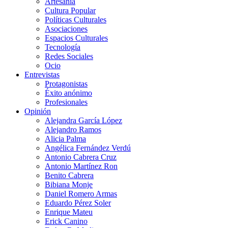
Artesanía
Cultura Popular
Políticas Culturales
Asociaciones
Espacios Culturales
Tecnología
Redes Sociales
Ocio
Entrevistas
Protagonistas
Éxito anónimo
Profesionales
Opinión
Alejandra García López
Alejandro Ramos
Alicia Palma
Angélica Fernández Verdú
Antonio Cabrera Cruz
Antonio Martínez Ron
Benito Cabrera
Bibiana Monje
Daniel Romero Armas
Eduardo Pérez Soler
Enrique Mateu
Erick Canino