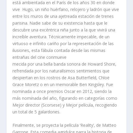
está ambientada en el París de los años 30 en donde
vive Hugo, un niño huérfano, relojero y ladrón que vive
entre los muros de una ajetreada estación de trenes
parisina. Nadie sabe de su existencia hasta que le
descubre una excéntrica niña junto a la que vivirá una
increíble aventura. Técnicamente impecable, de un
virtuoso e infinito cariño por la representación de las
ilusiones, esta fábula contada desde las mismas
entrañas del cine conmueve
mecida por una bella banda sonora de Howard Shore,
refrendada por los naturalísimos sentimientos que
despiertan en los rostros de Asa Butterfield, Chloë
Grace Moretz o en un memorable Ben Kingsley. Fue
nominada a once premios Oscar en 2012, siendo la
más nominada del año, figurando en categorías como
Mejor director (Scorsese) y Mejor película, recogiendo
un total de 5 galardones.
Finalmente, se proyecta la película ‘Reality’, de Matteo
Garrone. Esta comedia agridulce narra la historia de