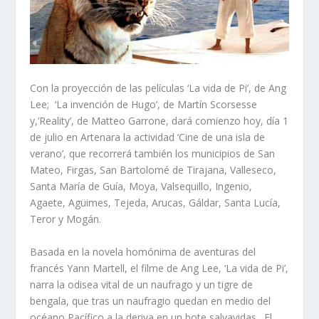
Con la proyección de las películas ‘La vida de Pi’, de Ang
Lee; ‘La invención de Hugo’, de Martín Scorsesse
y,’Reality’, de Matteo Garrone, dará comienzo hoy, día 1
de julio en Artenara la actividad ‘Cine de una isla de
verano’, que recorrerá también los municipios de San
Mateo, Firgas, San Bartolomé de Tirajana, Valleseco,
Santa María de Guía, Moya, Valsequillo, Ingenio,
Agaete, Agüimes, Tejeda, Arucas, Gáldar, Santa Lucía,
Teror y Mogán.
Basada en la novela homónima de aventuras del
francés Yann Martell, el filme de Ang Lee, ‘La vida de Pi’,
narra la odisea vital de un naufrago y un tigre de
bengala, que tras un naufragio quedan en medio del
océano Pacífico a la deriva en un bote salvavidas. El