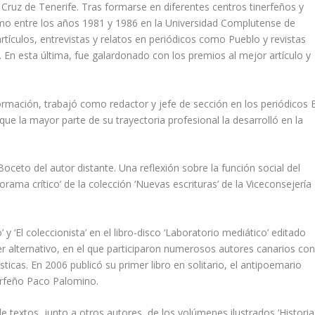
ruz de Tenerife. Tras formarse en diferentes centros tinerfeños y
smo entre los años 1981 y 1986 en la Universidad Complutense de
rtículos, entrevistas y relatos en periódicos como Pueblo y revistas
En esta última, fue galardonado con los premios al mejor artículo y
formación, trabajó como redactor y jefe de sección en los periódicos E
ue la mayor parte de su trayectoria profesional la desarrolló en la
oceto del autor distante. Una reflexión sobre la función social del
rama crítico’ de la colección ‘Nuevas escrituras’ de la Viceconsejería
 y ‘El coleccionista’ en el libro-disco ‘Laboratorio mediático’ editado
r alternativo, en el que participaron numerosos autores canarios co
ticas. En 2006 publicó su primer libro en solitario, el antipoemario
inerfeño Paco Palomino.
e textos, junto a otros autores, de los volúmenes ilustrados ‘Historia