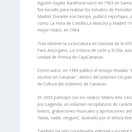
Agustín Gajate Barahona nació en 1963 en Santa C
fue becado para realizar los estudios de Periodi
Madrid. Durante ese tiempo, publicó reportajes, a
como La Hora de Castilla La Mancha y Madrid 19. 
mejor relato, en 1984.
Tras obtener la Licenciatura en Ciencias de la In
Faro Astorgano, La Crónica de León y El Día, aunq
Unidad de Prensa de CajaCanarias.
Como autor, en 1989 publicó el ensayo titulado “B
escritor en Canarias”, dentro del volumen ‘Un pano
de Cultura del Gobierno de Canarias.
En 2005 participó con los relatos ‘Mátrix Año Cero’
por Lagenda, un volumen recopilatorio de carácte
textos, grabaciones musicales y aportaciones artís
‘Nada, nadie, ninguno’, ilustrado por el artista t
También ha sido coordinador editorial y escritor d