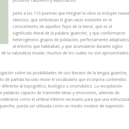
posterior cautiverio y deportación.
Junto a los 110 poemas que integran la obra se incluyen nuev
silencios, que simbolizan el gran vacío existente en el
conocimiento de aquellos ‘hijos de la tierra’, que es el
significado literal de la palabra ‘guanche’, y que conformaron
heterogéneos grupos de población, perfectamente adaptado
al entorno que habitaban, y que acumularon durante siglos
s de la naturaleza insular, muchos de los cuales no son aprovechados
gación sobre las posibilidades de uso literario de la lengua guanche,
to de partida ha sido reunir el vocabulario que incorpora contenidos
diferente al topográfico, biológico u onomástico. La recopilación
 de palabras capaces de transmitir ideas y emociones, además de
nsiderarse como el umbral mínimo necesario para que una estructur
guanche, pueda ser utilizada como un medio creativo de expresión.