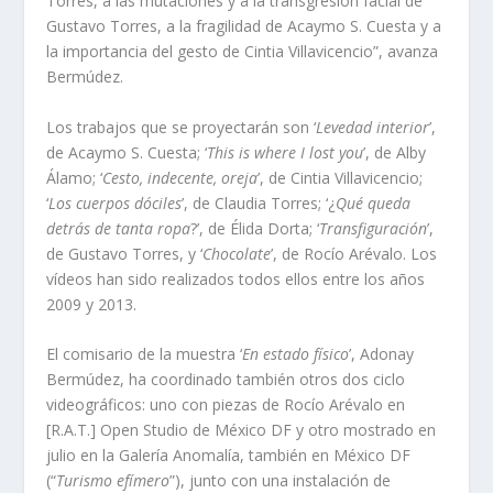
Torres, a las mutaciones y a la transgresión facial de
Gustavo Torres, a la fragilidad de Acaymo S. Cuesta y a
la importancia del gesto de Cintia Villavicencio”, avanza
Bermúdez.
Los trabajos que se proyectarán son ‘
Levedad interior
’,
de Acaymo S. Cuesta; ‘
This is where I lost you
’, de Alby
Álamo; ‘
Cesto, indecente, oreja
’, de Cintia Villavicencio;
‘
Los cuerpos dóciles
’, de Claudia Torres; ‘¿
Qué queda
detrás de tanta ropa
?’, de Élida Dorta; ‘
Transfiguración
’,
de Gustavo Torres, y ‘
Chocolate
’, de Rocío Arévalo. Los
vídeos han sido realizados todos ellos entre los años
2009 y 2013.
El comisario de la muestra ‘
En estado físico
’, Adonay
Bermúdez, ha coordinado también otros dos ciclo
videográficos: uno con piezas de Rocío Arévalo en
[R.A.T.] Open Studio de México DF y otro mostrado en
julio en la Galería Anomalía, también en México DF
(“
Turismo efímero
”), junto con una instalación de