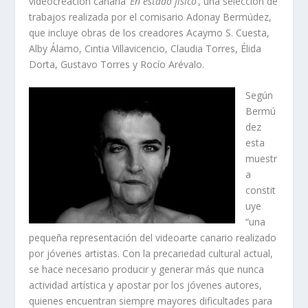
videocreación canaria ‘
En estado físico
’, una selección de
trabajos realizada por el comisario Adonay Bermúdez,
que incluye obras de los creadores Acaymo S. Cuesta,
Alby Álamo, Cintia Villavicencio, Claudia Torres, Élida
Dorta, Gustavo Torres y Rocío Arévalo.
Según
Bermú
dez
esta
muestr
a
constit
uye
“una
pequeña representación del videoarte canario realizado
por jóvenes artistas. Con la precariedad cultural actual,
se hace necesario producir y generar más que nunca
actividad artística y apostar por los jóvenes autores,
quienes encuentran siempre mayores dificultades para