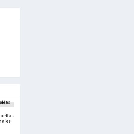
uellas
nales