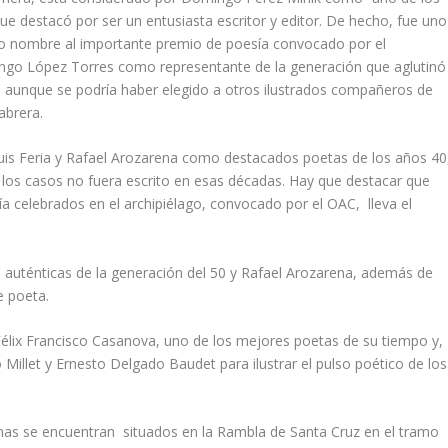
que destacó por ser un entusiasta escritor y editor. De hecho, fue uno
dio nombre al importante premio de poesía convocado por el
ngo López Torres como representante de la generación que aglutinó
30, aunque se podría haber elegido a otros ilustrados compañeros de
abrera.
Luis Feria y Rafael Arozarena como destacados poetas de los años 40
los casos no fuera escrito en esas décadas. Hay que destacar que
 celebrados en el archipiélago, convocado por el OAC, lleva el
 auténticas de la generación del 50 y Rafael Arozarena, además de
e poeta.
a Félix Francisco Casanova, uno de los mejores poetas de su tiempo y,
illet y Ernesto Delgado Baudet para ilustrar el pulso poético de los
mas se encuentran situados en la Rambla de Santa Cruz en el tramo