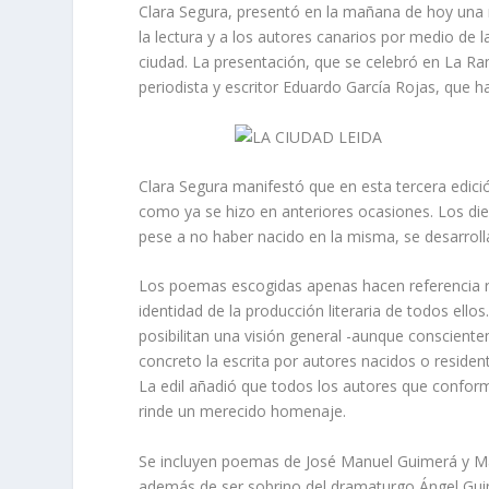
Clara Segura, presentó en la mañana de hoy una n
la lectura y a los autores canarios por medio de la
ciudad. La presentación, que se celebró en La Ra
periodista y escritor Eduardo García Rojas, que ha
Clara Segura manifestó que en esta tercera edic
como ya se hizo en anteriores ocasiones. Los die
pese a no haber nacido en la misma, se desarroll
Los poemas escogidas apenas hacen referencia re
identidad de la producción literaria de todos ello
posibilitan una visión general -aunque consciente
concreto la escrita por autores nacidos o resident
La edil añadió que todos los autores que conforman
rinde un merecido homenaje.
Se incluyen poemas de José Manuel Guimerá y Matí
además de ser sobrino del dramaturgo Ángel Gu