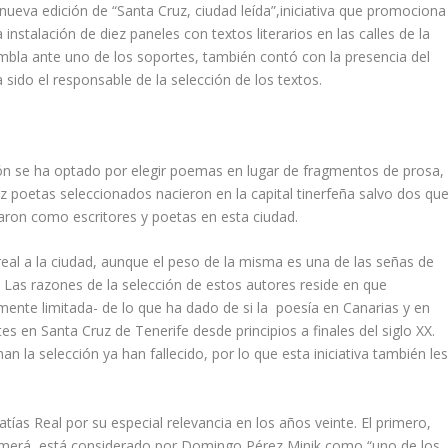
ueva edición de “Santa Cruz, ciudad leída”,iniciativa que promociona
 instalación de diez paneles con textos literarios en las calles de la
mbla ante uno de los soportes, también contó con la presencia del
 sido el responsable de la selección de los textos.
ión se ha optado por elegir poemas en lugar de fragmentos de prosa,
z poetas seleccionados nacieron en la capital tinerfeña salvo dos que
aron como escritores y poetas en esta ciudad.
al a la ciudad, aunque el peso de la misma es una de las señas de
s. Las razones de la selección de estos autores reside en que
mente limitada- de lo que ha dado de si la poesía en Canarias y en
es en Santa Cruz de Tenerife desde principios a finales del siglo XX.
 la selección ya han fallecido, por lo que esta iniciativa también le
as Real por su especial relevancia en los años veinte. El primero,
imerá, está considerado por Domingo Pérez Minik como “uno de los