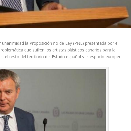
 unanimidad la Proposición no de Ley (PNL) presentada por el
roblemática que sufren los artistas plásticos canarios para la
s, el resto del territorio del Estado español y el espacio europeo.