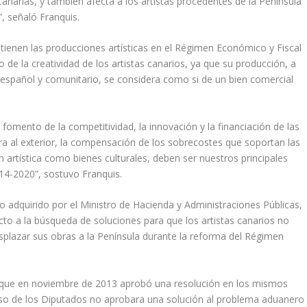
rias, y también afecta a los artistas procedentes de la Península
”, señaló Franquis.
 tienen las producciones artísticas en el Régimen Económico y Fiscal
lo de la creatividad de los artistas canarios, ya que su producción, a
io español y comunitario, se considera como si de un bien comercial
fomento de la competitividad, la innovación y la financiación de las
ra al exterior, la compensación de los sobrecostes que soportan las
ón artística como bienes culturales, deben ser nuestros principales
014-2020”, sostuvo Franquis.
o adquirido por el Ministro de Hacienda y Administraciones Públicas,
cto a la búsqueda de soluciones para que los artistas canarios no
plazar sus obras a la Península durante la reforma del Régimen
, que en noviembre de 2013 aprobó una resolución en los mismos
reso de los Diputados no aprobara una solución al problema aduanero