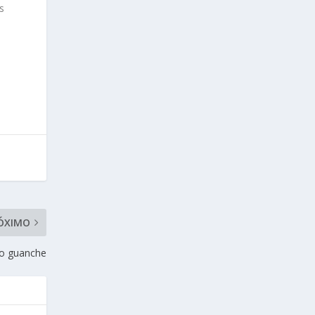
s
ÓXIMO
rio guanche