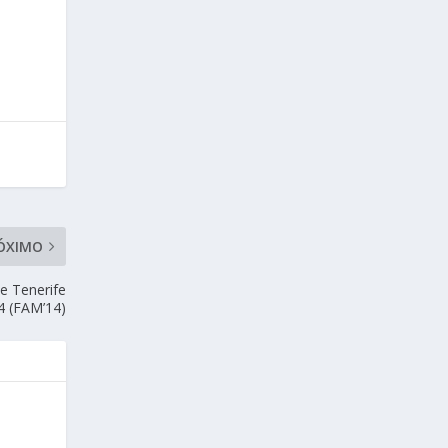
ÓXIMO
de Tenerife
4 (FAM’14)