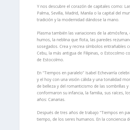
Y nos descubre el corazón de capitales como: La
Palma, Sevilla, Madrid, Manila o la capital del m
tradición y la modernidad dándose la mano.
Plasma también las variaciones de la atmósfera, el
humos, la neblina que flota, las paredes rezuma
sosegados. Crea y recrea símbolos entrañables c
Cebu, la más antigua de Filipinas, o Estocolmo co
de Estocolmo.
En “Tiempos en paralelo” Isabel Echevarría celebra
y el hoy con una visión cálida y una tonalidad m
de belleza y del romanticismo de las sombrillas 
conformaron su infancia, la familia, sus raíces, l
años: Canarias.
Después de tres años de trabajo “Tiempos en para
tiempo, de los seres humanos. En la conciencia de