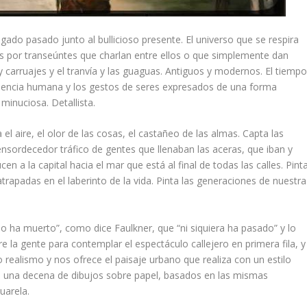
gado pasado junto al bullicioso presente. El universo que se respira
das por transeúntes que charlan entre ellos o que simplemente dan
 y carruajes y el tranvía y las guaguas. Antiguos y modernos. El tiemp
presencia humana y los gestos de seres expresados de una forma
minuciosa. Detallista.
el aire, el olor de las cosas, el castañeo de las almas. Capta las
 ensordecedor tráfico de gentes que llenaban las aceras, que iban y
en a la capital hacia el mar que está al final de todas las calles. Pint
trapadas en el laberinto de la vida. Pinta las generaciones de nuestra
 ha muerto”, como dice Faulkner, que “ni siquiera ha pasado” y lo
e la gente para contemplar el espectáculo callejero en primera fila, y
realismo y nos ofrece el paisaje urbano que realiza con un estilo
n una decena de dibujos sobre papel, basados en las mismas
uarela.