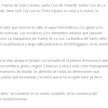
s Palmas de Gran Canaria, Santa Cruz de Tenerife, Santa Cruz de La
undo, New York City con su Times Square. Lo viejo y lo nuevo, la
 calor que reina en la calle, el vapor herrumbroso, los gases y los
ndo esencias. Las esculturas y los elementos urbanos que reposan
omo La Marquesina del Puerto de La Luz, La Basílica del Santo Niño
n su pintoresca y larga calle peatonal en Drottninggatan, en el centr
 la vida, atrapa el tiempo con la huella de la pintura. Armoniza el aye
onocromática: grises, negros y blancos y otra a todo color impregnad
y mantones de Manila. Se alimenta de todas las dimensiones que
os países que ha visitado y la tierra que la ha acogido hace ya doce
lelo” se convierte en un sueño cumplido, en la conciencia del
 nuestra historia.