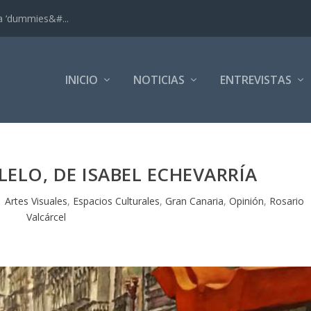
ra ‘dummies&#...
INICIO
NOTICIAS
ENTREVISTAS
LELO, DE ISABEL ECHEVARRÍA
|
Artes Visuales
,
Espacios Culturales
,
Gran Canaria
,
Opinión
,
Rosario
Valcárcel