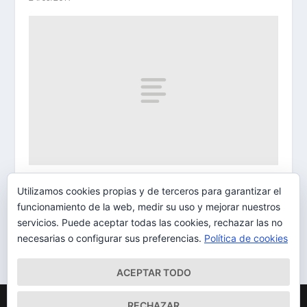
La exposición itinerante D´AliX, El futuro es el
Utilizamos cookies propias y de terceros para garantizar el
presente, visita La Laguna
funcionamiento de la web, medir su uso y mejorar nuestros
27/06/2013
servicios. Puede aceptar todas las cookies, rechazar las no
necesarias o configurar sus preferencias.
Política de cookies
ACEPTAR TODO
Diseñado por
| Desarrollado por
Elegant Themes
WordPress
RECHAZAR