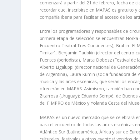
comenzará a partir del 21 de febrero, fecha de cie
recordar que, inscribirse en MAPAS es gratuito y
compañía Iberia para facilitar el acceso de los art
Entre los programadores y responsables de circu
primera etapa de selección se encuentran Norka C
Encuentro Teatral Tres Continentes), Brahim El M
Timitar), Benjamin Taubkin (director del centro c
Fuentes (periodista), Marta Dobosz (Festival de l
Alberto Ligaluppi (director nacional de Generaci
de Argentina), Laura Kumin (socia fundadora de 
música y las artes escénicas, que serán los encar
ofrecerán en MAPAS. Asimismo, también han con
Zitarrosa (Uruguay); Eduardo Sempé, de Buenos Ai
del FIMPRO de México y Yolanda Cesta del Muse
MAPAS es un nuevo mercado que se celebrará en Te
para el encuentro de todas las artes escénicas en 
Atlántico Sur (Latinoamérica, África y sur de Eu
culturales, festivales y otros eventos) venidos de