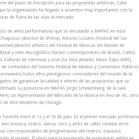
rre del plazo de inscripción para las propuestas artísticas. Cabe
 que la organización ha llegado a acuerdos muy importantes con la
istas de fuera de las Islas al mercado.
itos de artes performativas que se vincularán a MAPAS en esta
hiapusso (director de dFeria), Antonio Lozano (Festival del Sur-
azned (director artístico del Festival de Músicas del Mundo de
ultural y sello discográfico Núcleo Contemporáneo de Brasil), Carlos
as Culturas de Varsovia) y José Da Silva (Atlantic Music Expo-AME),
ón de contenidos del Sistema Federal de Medios y Contenidos Públicos
Aerowaves) todos ellos prestigiosos conocedores del mundo de la
gados de garantizar la calidad e interés de las propuestas que se
firmado su presencia en MAPAS Jorge Schelemberg, de la sala
res; un representante del Mercado de la Música en Vivo de Vic, otro
o de Arte Moderno de Chicago.
nerife entre el 12 y el 16 de julio. Es el primer mercado profesiona
vivo (música, teatro, danza, circo y artes de calle) creadas en el
ropa) con responsables de programación (de teatros, espacios
 todo el mundo. El plazo para la inscripción de propuestas artísticas