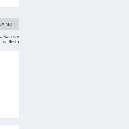
ÓXIMO
s, Bartok y
sma fiesta