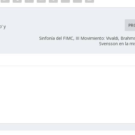
PR
’ y
Sinfonía del FIMC, III Movimiento: Vivaldi, Brahm
Svensson en la mi