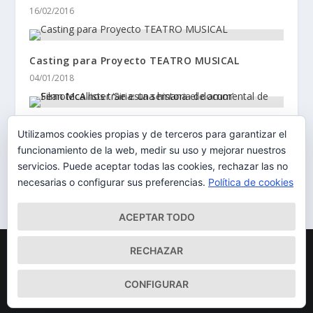
16/02/2016
Casting para Proyecto TEATRO MUSICAL
04/01/2018
Filmoteca nos trae esta semana el documental
Utilizamos cookies propias y de terceros para garantizar el
de Sean McAllister ‘Siria: una historia de amor’
funcionamiento de la web, medir su uso y mejorar nuestros
27/06/2016
servicios. Puede aceptar todas las cookies, rechazar las no
necesarias o configurar sus preferencias.
Política de cookies
ACEPTAR TODO
Diseñado por
| Desarrollado por
Elegant Themes
WordPress
RECHAZAR
Mapa del Sitio
Aviso Legal
Política de cookies
CONFIGURAR
Qué somos
Quiénes somos
Contacto