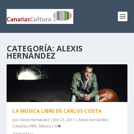
CATEGORÍA:
ALEXIS
HERNÁNDEZ
LA MÚSICA LIBRE DE CARLOS COSTA
por
Alexis Hernández
|
Ene 27, 2017
|
Alexis Hernández
,
Canarias
,
FIMC
,
Música
|
0