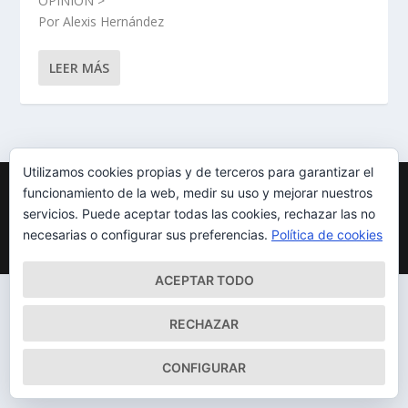
OPINIÓN >
Por Alexis Hernández
LEER MÁS
Utilizamos cookies propias y de terceros para garantizar el
Diseñado por
| Desarrollado por
Elegant Themes
WordPress
funcionamiento de la web, medir su uso y mejorar nuestros
Mapa del Sitio
Aviso Legal
Política de cookies
servicios. Puede aceptar todas las cookies, rechazar las no
Qué somos
Quiénes somos
Contacto
necesarias o configurar sus preferencias.
Política de cookies
ACEPTAR TODO
RECHAZAR
CONFIGURAR