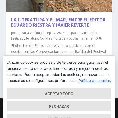
LA LITERATURA Y EL MAR, ENTRE EL EDITOR
EDUARDO RIESTRA Y JAVIER REVERTE
por
Canarias Cultura
|
Sep 17, 2014
|
Espacios Culturales
,
Festival
,
Literatura
,
Noticias
,
Portada Noticias
,
Tenerife
|
0
El director de Ediciones del viento participa con el
escritor en las Conversaciones en La Ranilla del Festival
Periplo este miércoles
Utilizamos cookies propias y de terceros para garantizar el
funcionamiento de la web, medir su uso y mejorar nuestros
LEER MÁS
servicios. Puede aceptar todas las cookies, rechazar las no
necesarias o configurar sus preferencias.
Política de cookies
ACEPTAR TODO
Diseñado por
| Desarrollado por
Elegant Themes
WordPress
RECHAZAR
Mapa del Sitio
Aviso Legal
Política de cookies