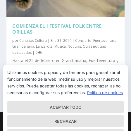
COMIENZA EL I FESTIVAL FOLK ENTRE
ORILLAS
por
Canarias Cultura
|
Ene 31, 2014
|
Concierto
,
Fuerteventura
,
Gran Canaria
,
Lanzarote
,
Música
,
Noticias
,
Otras noticias
destacadas
|
0
Hasta el 22 de febrero en Gran Canaria, Fuerteventura y
Lanzarote
Utilizamos cookies propias y de terceros para garantizar el
funcionamiento de la web, medir su uso y mejorar nuestros
LEER MÁS
servicios. Puede aceptar todas las cookies, rechazar las no
necesarias o configurar sus preferencias.
Política de cookies
ACEPTAR TODO
Diseñado por
| Desarrollado por
Elegant Themes
WordPress
RECHAZAR
Mapa del Sitio
Aviso Legal
Política de cookies