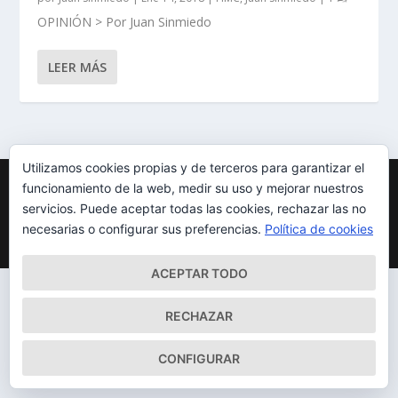
OPINIÓN > Por Juan Sinmiedo
LEER MÁS
Utilizamos cookies propias y de terceros para garantizar el
Diseñado por
| Desarrollado por
Elegant Themes
WordPress
funcionamiento de la web, medir su uso y mejorar nuestros
servicios. Puede aceptar todas las cookies, rechazar las no
Mapa del Sitio
Aviso Legal
Política de cookies
necesarias o configurar sus preferencias.
Política de cookies
Qué somos
Quiénes somos
Contacto
ACEPTAR TODO
RECHAZAR
CONFIGURAR