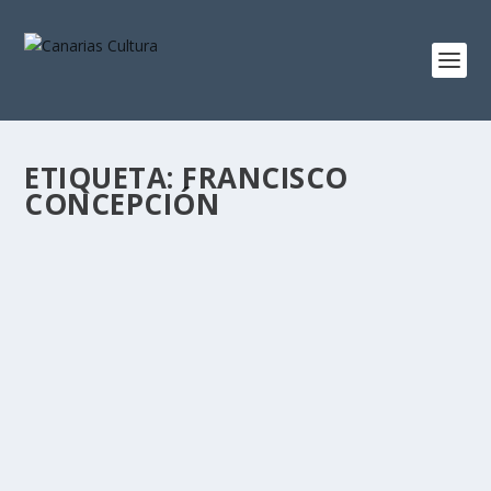
ETIQUETA:
FRANCISCO
CONCEPCIÓN
MANUEL ‘PAJARITO’, EL MENDIGO MÁS
ILUSTRE DE CANARIAS ESTÁ DE VUELTA
por
Anónimo
|
Oct 30, 2018
|
Literatura
,
Noticias
,
Otras
noticias destacadas
,
Tenerife
|
0
Manuel ‘Pajarito’ vuelve a trascender gracias al escritor
Francisco Concepción y de su...