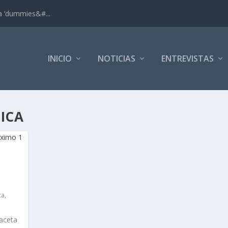
ra ‘dummies&#...
INICIO
NOTICIAS
ENTREVISTAS
ICA
ca
,
aceta