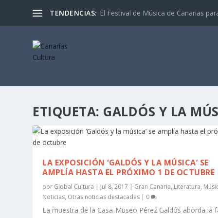
TENDENCIAS:
El Festival de Música de Canarias pa
ETIQUETA:
GALDÓS Y LA MÚS
LA EXPOSICIÓN ‘GALDÓS Y LA MÚSICA’ SE
AMPLÍA HASTA EL PRÓXIMO 1 DE OCTUBRE
por
Global Cultura
|
Jul 8, 2017
|
Gran Canaria
,
Literatura
,
Músi
Noticias
,
Otras noticias destacadas
|
0
La muestra de la Casa-Museo Pérez Galdós aborda la f