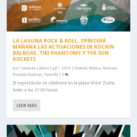
LA LAGUNA ROCK & ROLL, OFRECERÁ
MAÑANA LAS ACTUACIONES DE ROCKIN
BALBOAS, TIKI PHANTOMS Y THE SUN
ROCKETS
por
Canarias Cultura
|
Jul 1, 2016
|
Festival
,
Música
,
Noticias
,
Portada Noticias
,
Tenerife
|
0
El espectáculo se celebrará en la plaza Víctor Zurita
Soler a las 21:00 horas
LEER MÁS