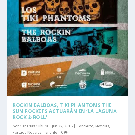
ROCKIN BALBOAS, TIKI PHANTOMS THE
SUN ROCKETS ACTUARÁN EN ‘LA LAGUNA
ROCK & ROLL’
por
Canarias Cultura
|
Jun 29, 2016
|
Concierto
,
Noticias
,
Portada Noticias
,
Tenerife
|
0