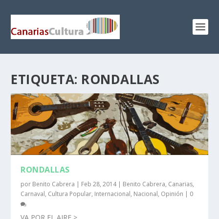
ETIQUETA:
RONDALLAS
RONDALLAS
por
Benito Cabrera
|
Feb 28, 2014
|
Benito Cabrera
,
Canarias
,
Carnaval
,
Cultura Popular
,
Internacional
,
Nacional
,
Opinión
|
0
VA POR EL AIRE >