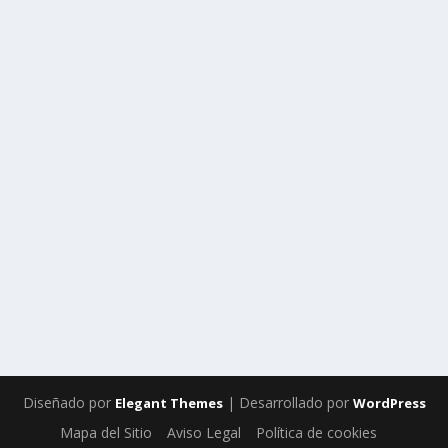
DOS JÓVENES POETAS CANARIOS DAN A
CONOCER SU OBRA EN CASTILLA LA
MANCHA
por
Canarias Cultura
|
Ago 1, 2013
|
Literatura
,
Nacional
,
Noticias
|
0
Covadonga García y Daniel María participan en la
Semana Cultural de Canarias, en la Fundación Antonio
Saura de Cuenca
LEER MÁS
Diseñado por
| Desarrollado por
Elegant Themes
WordPress
Mapa del Sitio
Aviso Legal
Política de cookies