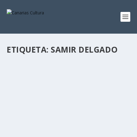
ETIQUETA:
SAMIR DELGADO
LA UNIVERSIDAD DE LA LAGUNA ENTREGA
SUS PREMIOS CULTURALES ANUALES
por
Canarias Cultura
|
Dic 16, 2013
|
Artes Escénicas
,
Artes
Visuales
,
Internacional
,
Literatura
,
Noticias
,
Portada Actualidad
,
Tenerife
|
0
El Paraninfo de la Universidad de La Laguna acogió la
tarde del sábado 14 la gala
LEER MÁS