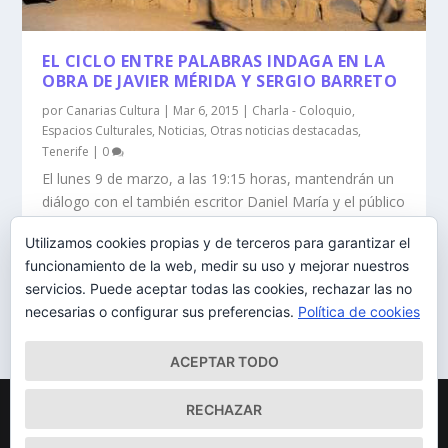
EL CICLO ENTRE PALABRAS INDAGA EN LA
OBRA DE JAVIER MÉRIDA Y SERGIO BARRETO
por
Canarias Cultura
|
Mar 6, 2015
|
Charla - Coloquio
,
Espacios Culturales
,
Noticias
,
Otras noticias destacadas
,
Tenerife
|
0
El lunes 9 de marzo, a las 19:15 horas, mantendrán un
diálogo con el también escritor Daniel María y el público
en la Biblioteca Pública de Santa Cruz de Tenerife
Utilizamos cookies propias y de terceros para garantizar el
funcionamiento de la web, medir su uso y mejorar nuestros
LEER MÁS
servicios. Puede aceptar todas las cookies, rechazar las no
necesarias o configurar sus preferencias.
Política de cookies
ACEPTAR TODO
Diseñado por
| Desarrollado por
Elegant Themes
WordPress
RECHAZAR
Mapa del Sitio
Aviso Legal
Política de cookies