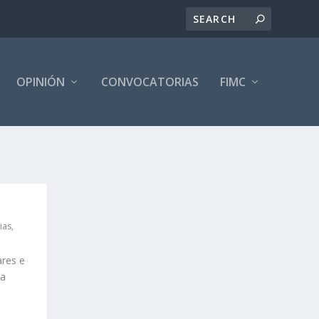
OPINIÓN
CONVOCATORIAS
FIMC
ias
,
ares e
 a