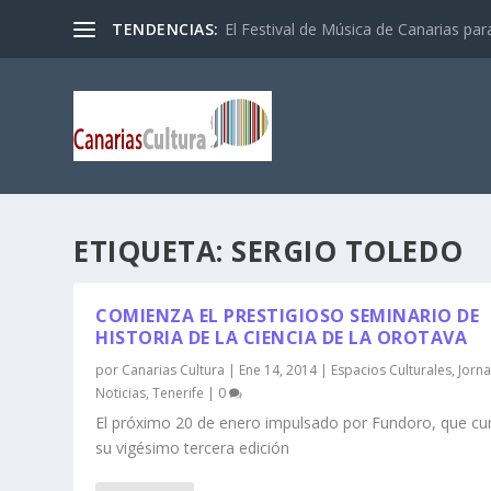
TENDENCIAS:
El Festival de Música de Canarias pa
ETIQUETA:
SERGIO TOLEDO
COMIENZA EL PRESTIGIOSO SEMINARIO DE
HISTORIA DE LA CIENCIA DE LA OROTAVA
por
Canarias Cultura
|
Ene 14, 2014
|
Espacios Culturales
,
Jorn
Noticias
,
Tenerife
|
0
El próximo 20 de enero impulsado por Fundoro, que c
su vigésimo tercera edición