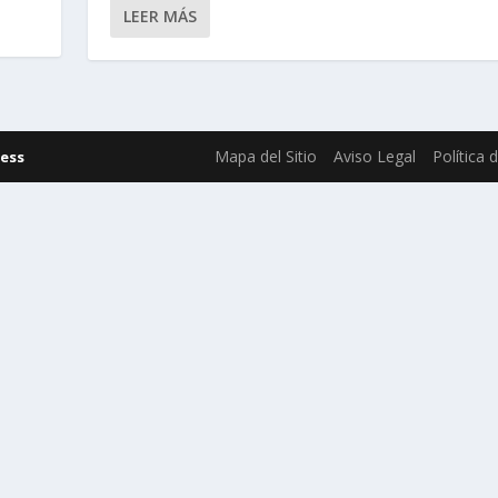
LEER MÁS
Mapa del Sitio
Aviso Legal
Política 
ess