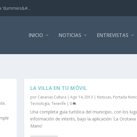
ra ‘dummies&#...
INICIO
NOTICIAS
ENTREVISTAS
LA VILLA EN TU MÓVIL
por
Canarias Cultura
|
Ago 14, 2013
|
Noticias
,
Portada Notic
ada
,
Tecnología
,
Tenerife
|
0
Una completa guía turística del municipio, con los lug
umple
información de interés, bajo la aplicación ‘La Orotava
Mano’