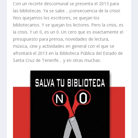
Con un recorte descomunal se presenta el 2013 para
las bibliotecas. Ya se sabe… ¡consecuencia de la crisis!
Nos quejamos los escritores, se quejan los
bibliotecarios. Y se quejan los lectores. Pero la crisis, es
la crisis. Y un 0, es un 0. Un cero que es exactamente el
presupuesto para prensa, novedades de lectura,
música, cine y actividades en general con el que se
afrontará el 2013 en la Biblioteca Pública del Estado de
Santa Cruz de Tenerife… y en otras muchas.