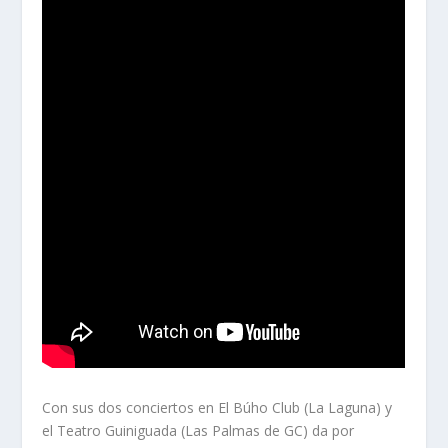
Con sus dos conciertos en El Búho Club (La Laguna) y
el Teatro Guiniguada (Las Palmas de GC) da por