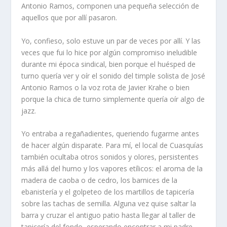
Antonio Ramos, componen una pequeña selección de
aquellos que por allí pasaron.
Yo, confieso, solo estuve un par de veces por allí. Y las
veces que fui lo hice por algún compromiso ineludible
durante mi época sindical, bien porque el huésped de
turno quería ver y oír el sonido del timple solista de José
Antonio Ramos o la voz rota de Javier Krahe o bien
porque la chica de turno simplemente quería oír algo de
jazz.
Yo entraba a regañadientes, queriendo fugarme antes
de hacer algún disparate. Para mí, el local de Cuasquías
también ocultaba otros sonidos y olores, persistentes
más allá del humo y los vapores etílicos: el aroma de la
madera de caoba o de cedro, los barnices de la
ebanistería y el golpeteo de los martillos de tapicería
sobre las tachas de semilla. Alguna vez quise saltar la
barra y cruzar el antiguo patio hasta llegar al taller de
tapicería del fondo, esperando encontrar a mi padre,