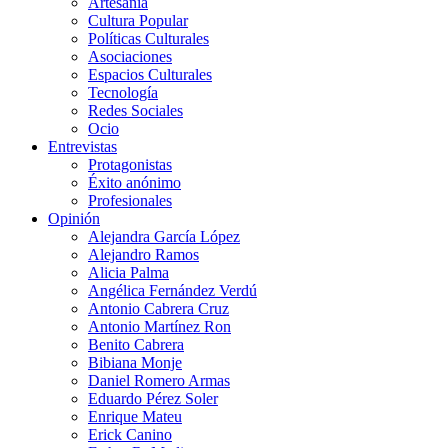
Artesanía
Cultura Popular
Políticas Culturales
Asociaciones
Espacios Culturales
Tecnología
Redes Sociales
Ocio
Entrevistas
Protagonistas
Éxito anónimo
Profesionales
Opinión
Alejandra García López
Alejandro Ramos
Alicia Palma
Angélica Fernández Verdú
Antonio Cabrera Cruz
Antonio Martínez Ron
Benito Cabrera
Bibiana Monje
Daniel Romero Armas
Eduardo Pérez Soler
Enrique Mateu
Erick Canino