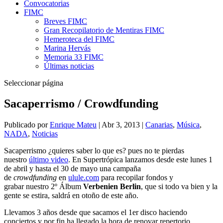
Convocatorias
FIMC
Breves FIMC
Gran Recopilatorio de Mentiras FIMC
Hemeroteca del FIMC
Marina Hervás
Memoria 33 FIMC
Últimas noticias
Seleccionar página
Sacaperrismo / Crowdfunding
Publicado por
Enrique Mateu
|
Abr 3, 2013
|
Canarias
,
Música
,
NADA
,
Noticias
Sacaperrismo ¿quieres saber lo que es? pues no te pierdas
nuestro
último video
. En Supertrópica lanzamos desde este lunes 1
de abril y hasta el 30 de mayo una campaña
de
crowdfunding
en
ulule.com
para recopilar fondos y
grabar nuestro 2º Álbum
Verbenien Berlin
, que si todo va bien y la
gente se estira, saldrá en otoño de este año.
Llevamos 3 años desde que sacamos el 1er disco haciendo
conciertos y por fin ha llegado la hora de renovar repertorio