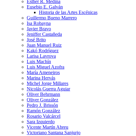
Esther R. Medina
Eusebio E. Galván
Historia de las Artes Escénicas
Guillermo Bueno Marrero
Isa Robayna
Javier Bravo
Jeniffer Castañeda
José Brito
Juan Manuel Ruiz
Kakó Rodríguez
Larisa Lavrova
Luis Machín
Luis Miguel Azofra
María Ameneiros
Marina Hervás
Michel Jorge Millares
Nicolás Guerra Aguiar
Oliver Behrmann
Oliver González
Pedro J. Brissón
Ramón González
Rosario Valcárcel
Sara Izquierdo
Vicente Martín Abreu
Victoriano Santana Sanjurjo