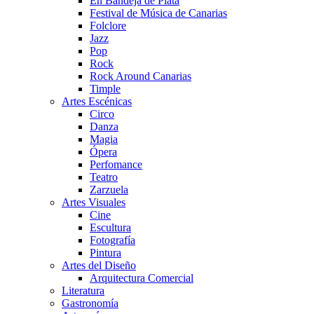
En Bandeja de Plata
Festival de Música de Canarias
Folclore
Jazz
Pop
Rock
Rock Around Canarias
Timple
Artes Escénicas
Circo
Danza
Magia
Ópera
Perfomance
Teatro
Zarzuela
Artes Visuales
Cine
Escultura
Fotografía
Pintura
Artes del Diseño
Arquitectura Comercial
Literatura
Gastronomía