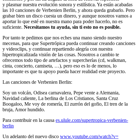
y plasmar nuestra evolución sonora y estilística. Ya están acabadas
las 10 canciones de Verbenien Berlin, y ahora queda grabarlo. Pero
grabar bien un disco cuesta un dinero, y aunque nosotros vamos a
aportar lo que esté en nuestra mano para poder hacerlo, no es
suficiente.
Necesitamos tu ayuda, sin ti esto no es posible.
Por tanto te pedimos que nos eches una mano siendo nuestro
mecenas, para que Supertrópica pueda continuar creando canciones
y videoclips, y continuar repartiendo alegría con nuestra
hipertropicalizada visión de las cosas. Nosotros a cambio te
ofrecemos todo tipo de artefactos y supercherías (cd, walkman,
cinta, concierto, camiseta, …), pero eso es lo de menos, lo
importante es que tu apoyo pueda hacer realidad este proyecto.
Las canciones de Verbenien Berlin:
Soy un volcán, Odisea carnavalera, Pepe vente a Alemania,
Navidad caliente, La berlina de Los Cristianos, Santa Cruz
Boogaloo, Me voy de romería, El zurrón del gofio, El tren de la
bruja, Amor hundido.
Para contribuir en la causa
es.ulule.com/supertropica-
verbenien-
berlin
Un adelanto del nuevo disco
www.youtube.com/watch?v=